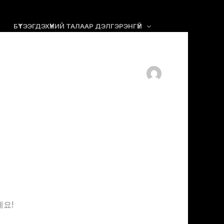
БҮТЭЭГДЭХҮҮНИЙ ТАЛААР ДЭЛГЭРЭНГҮЙ
세요!