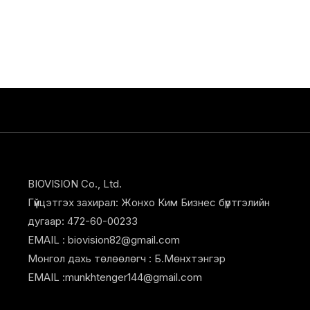
BIOVISION Co., Ltd.
Гүйцэтгэх захирал: Жонхо Ким Бизнес бүртгэлийн
дугаар: 472-60-00233
EMAIL : biovision82@gmail.com
Монгол дахь төлөөлөгч : Б.Мөнхтэнгэр
EMAIL :munkhtenger144@gmail.com