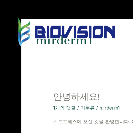
콘
텐
츠
로
mirderm1
건
너
뛰
기
안녕하세요!
안
녕
1개의 댓글
/
미분류
/
mirderm1
하
세
워드프레스에 오신 것을 환영합니다. 
요!