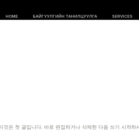
HOME
БАЙГУУЛГИЙН ТАНИЛЦУУЛГА
SERVICES
GALLERY
NOTICE
САНАЛ ХҮСЭЛТ
이것은 첫 글입니다. 바로 편집하거나 삭제한 다음 쓰기 시작하